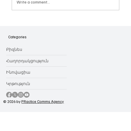
Write a comment...
Հայաստանի գիտակրթական
ոլորտը կառավարելու ուղեցույց ենք
նվիրում որոշում
Categories
կայացնողներին․ Ատոմ Մխիթարյան
Բիզնես
Հաղորդակցություն
Ինովացիա
Կրթություն
© 2026 by
PRactice Comms Agency