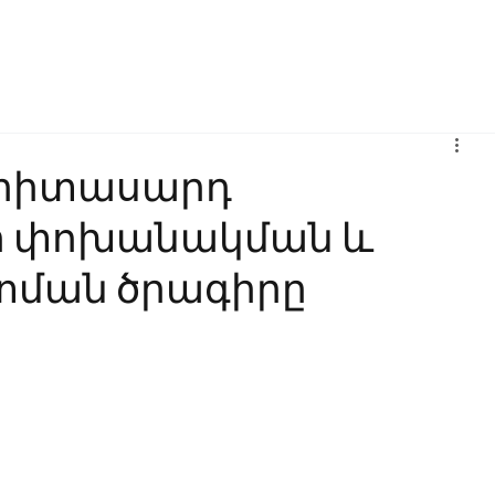
Բիզնես
Հաղորդակցություն
Ինովացիա
Կրթություն
երիտասարդ
ի փոխանակման և
ման ծրագիրը