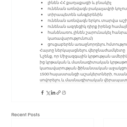
լինեն ՀՀ քաղաքացի և բնակիչ
ունենան առնվազն բակալավրի կոչու
տիրապետեն անգլերենին
ունենան առնվազն երկու տարվա ա
ունենան ազդեցիկ դիրք իրենց համայն
հանձնառու լինեն շարունակել հանրայ
կառավարությունում)
ցուցաբերեն առաջնորդելու հմտությո
Հայտը ներկայացնելու վերջնաժամկետը  20
Նշենք, որ Միջազգային կրթության ամեր
ից կրթական և մասնագիտական կրթաթոշ
կառավարության ֆինանսական աջակցությ
1500 հայաստանցի աշակերտների, ուսա
սովորելու և մասնագիտական վերապատր
Recent Posts