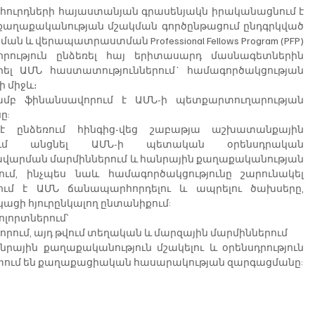
հուրդների հայաստանյան գրասենյակն իրականացնում է 
ղաքականության մշակման գործընթացում ընդգրկված 
 վերապատրաստման Professional Fellows Program (PFP) 
ություն ընձեռել հայ երիտասարդ մասնագետներին 
րել ԱՄՆ հաստատություններում` համագործակցության 
ի միջև։
ամբ ֆինանսավորում է ԱՄՆ-ի պետքարտուղարության 
ը:
 է ընձեռում հինգից-վեց շաբաթյա աշխատանքային 
ւմ անցնել ԱՄՆ-ի պետական օրենսդրական 
վարման մարմիններում և հանրային քաղաքականության 
ւմ, ինչպես նաև համագործակցությունը շարունակել 
ում է ԱՄՆ ճանապարհորդելու և ապրելու ծախսերը, 
կացի հյուրընկալող ընտանիքում:
ոլորտներում՝
րում, այդ թվում տեղական և մարզային մարմիններում
նրային քաղաքականություն մշակելու և օրենսդրություն 
աստում են քաղաքացիական հասարակության զարգացմանը: