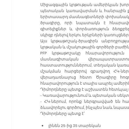
Միջազգային կրթության ամերիկյան խոր
պետական կառավարման և հանրային քա
երիտասարդ մասնագետների փոխանակման և
ծրագիրը, որի նպատակն է հնարավոր
գիտելիքներ և փորձառություն ձեռքբե
սկիզբ դնելով երկու երկրների կառույցներ
Այս կրթաթոշակ-ծրագիրն անբողջությ
կրթական և մշակութային գործերի բաժին
PFP կրթաթոշակը հնարավորություն
մասնագիտական վերապատրաստո
հաստատություններում, տեղական կառա
մշակման հարցերով զբաղվող ՀԿ-ներո
վերադառնալուց հետո: Ծրագիրը հոգ
հնարավորություն է տալիս ապրել ամերի
Դիմորդները պետք է աշխատեն հետևյալ 
- Կառավարությունում և պետական սեկտո
- ՀԿ-ներում, որոնք ներգրավված են հա
ձևավորելու գործում, ինչպես նաև նպ
Դիմորդները պետք է՝
լինեն 25-ից 35 տարեկան