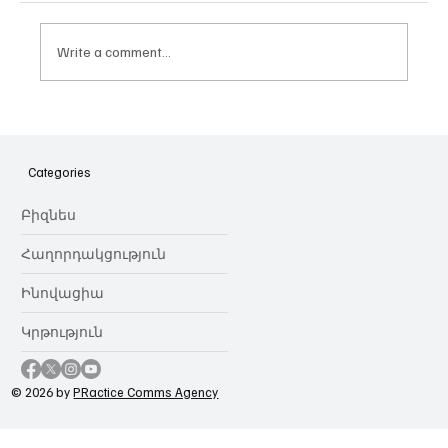
Write a comment...
Հայաստանի գիտակրթական
ոլորտը կառավարելու ուղեցույց ենք
նվիրում որոշում
Categories
կայացնողներին․ Ատոմ Մխիթարյան
Բիզնես
Հաղորդակցություն
Ինովացիա
Կրթություն
© 2026 by
PRactice Comms Agency