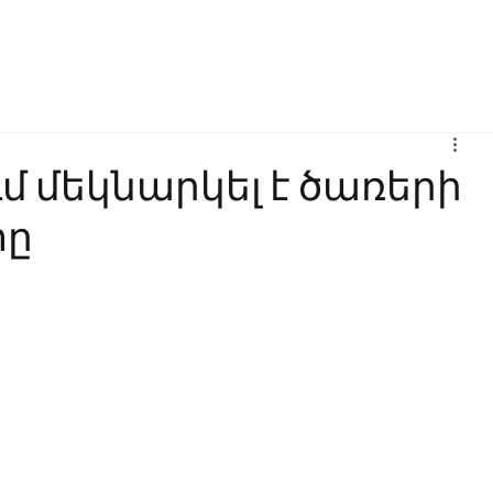
Բիզնես
Հաղորդակցություն
Ինովացիա
Կրթություն
 մեկնարկել է ծառերի
տը