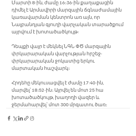
Մարտի 8-ին, ժամը 16։36-ին քաղաքացին 
դիմել է Արմավիրի մարզային ճգնաժամային 
կառավարման կենտրոն առ այն, որ 
Նալբանդյան գյուղի վարչական տարածքում 
այրվում է խոտածածկույթ:
Դեպքի վայր է մեկնել ՆԳՆ ՓԾ մարզային 
փրկարարական վարչության հրշեջ-
փրկարարական ջոկատից երկու 
մարտական հաշվարկ։
Հրդեհը մեկուսացվել է ժամը 17:40-ին, 
մարվել՝ 18։52-ին։ Այրվել են մոտ 25 հա 
խոտածածկույթ, խաղողի վազեր և 
ջերմահարվել՝ մոտ 300 մրգատու ծառ։