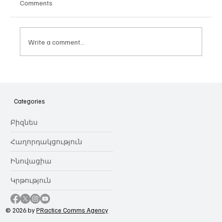
Comments
Write a comment...
Հայաստանի գիտակրթական
ոլորտը կառավարելու ուղեցույց ենք
նվիրում որոշում
Categories
կայացնողներին․ Ատոմ Մխիթարյան
Բիզնես
Հաղորդակցություն
Ինովացիա
Կրթություն
© 2026 by
PRactice Comms Agency