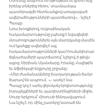
Ծնունդը ապրում են մթության եւ ցրտի մեջ, 
իրենց տներից հեռու՝ տասնամսյա 
պատերազմի հետեւանքով առաջացած 
ավերածությունների պատճառով», - նշել է 
Պապը:
Նրա խոսքերով, ուկրաինական 
հակամարտությունը չպետք է նվազեցնի 
մտահոգություններն այն մարդկանց մասին, 
ում կյանքը ավերվել է այլ 
հակամարտությունների կամ հումանիտար 
ճգնաժամերի պատճառով՝ նշելով, ի թիվս 
այլոց, Սիրիան, Մյանմարը, Իրանը, Հայիթին 
եւ Աֆրիկայի եղջյուրը շրջանը։
«Մեր ժամանակները խաղաղության ծանր 
ծարավ են ապրում…»,- ասել է նա:
Պապը կոչ է արել վերսկսել երկխոսությունը 
իսրայելցիների եւ պաղեստինցիների միջեւ 
Սուրբ երկրում՝ Հիսուսի ծննդավայրում:
Նա նշել է, որ, մինչ շատերը նստած են 