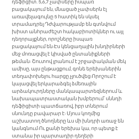
դեֆիցիտ. 5,6,7 չափսերը իսպառ 
բացակայում են, մնացած չափսերն էլ 
առավելագույնը 5 հատիկ են սկսել 
տրամադրել:Դժվարությամբ են գտնվում 
խիստ անհրաժեշտ հակաբիոտիկներ ու այլ 
դեղորայքներ, որոշները իսպառ 
բացակայում են:Էս կենցաղային խնդիրների 
մեջ մոռացվել է կիսված ընտանիքների 
թեման: Շուտով լրանում է շրջափակման մեկ 
ամիսը, այս ընթացքում, գոնե երեխաներին 
տեղափոխելու հարցը չլուծվեց:Որոշում է 
կայացվել երկարաձգել ձմեռային 
արձակուրդները մանկապարտեզներում և 
նախապատրաստական խմբերում՝ սննդի 
դեֆիցիտի պատճառով, իբր տներում 
սնունդը բավարար է: Մյուս կողմից 
աշխատող ծնողները ևս մի խնդրի առաջ են 
կանգնում:Ու քանի երեխա կա, որ պետք է 
ստանա իր պարտադիր դեղերի 