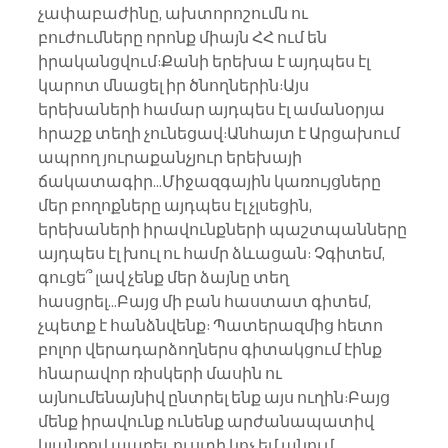
չափաբաժինը, ախտորոշումն ու 
բուժումները որոնք միայն ՀՀ ում են 
իրականցվում:Քանի երեխա է այդպես էլ 
կարոտ մնացել իր ծնողներին:Այս 
երեխաների համար այդպես էլ ամանօրյա 
հրաշք տեղի չունեցավ:Անհայտ է Արցախում 
ապրող յուրաքանչյուր երեխայի 
ճակատագիր...Միջազգային կառույցները 
մեր բողոքները այդպես էլ չլսեցին, 
երեխաների իրավունքների պաշտպանները 
այդպես էլ խուլ ու համր ձևացան: Չգիտեմ, 
գուցե՞ լավ չենք մեր ձայնը տեղ 
հասցրել...Բայց մի բան հաստատ գիտեմ, 
չպետք է հանձնվենք: Պատերազմից հետո 
բոլոր վերադարձողներս գիտակցում էինք 
հնարավոր ռիսկերի մասին ու 
այնումենայնիվ ընտրել ենք այս ուղին:Բայց 
մենք իրավունք ունենք արժանապատիվ 
կյանքով ապրել, ուստի կոչ եմ անում 