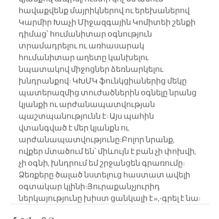
հավաքվենք մայրիկներով ու երեխաներով 
Կարմիր Խաչի Միջազգային Կոմիտեի շենքի 
դիմաց՝ հումանիտար օգնություն 
տրամադրելու ու առհասարակ 
հումանիտար աղետը կանխելու 
նպատակով միջոցներ ձեռնարկելու 
խնդրանքով: ԿԽՄԿ ֆունկցիաներից մեկը 
պատերազմից տուժածներին օգնելը նրանց 
կյանքի ու արժանապատվության 
պաշտպանությունն է: Այս պահին 
վտանգված է մեր կյանքն ու 
արժանապատվությունը:Բոլոր նրանք, 
ովքեր մտածում են՝ միևույն է բան չի փոխվի, 
չի օգնի, խնդրում եմ շրջանցեն գրառումը: 
Ձեռքերը ծալած նստելուց հաստատ ավելի 
օգտակար կլինի:Յուրաքանչյուրիդ 
ներկայությունը խիստ ցանկալի է»,-գրել է նա: