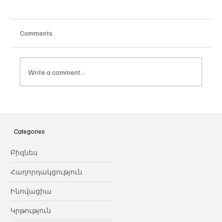
Comments
Write a comment...
Հայաստանի գիտակրթական
ոլորտը կառավարելու ուղեցույց ենք
նվիրում որոշում
Categories
կայացնողներին․ Ատոմ Մխիթարյան
Բիզնես
Հաղորդակցություն
Ինովացիա
Կրթություն