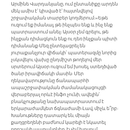
Արմինե Վարդանյանը, ում ընտանիքը արդեն 
մեկ ամիս է՝ կիսված է՝ հայտնվելով 
շրջափակման տարբեր կողմերում։«Եթե 
ուզում եք իմանալ, թե ինչպես ենք և ինչ ենք 
պատրաստում անել։ Այսօր չեմ գրելու, թե 
ինչքան դիմացկուն ենք ու դեռ ինչքան պիտի 
դիմանանք:Մեզ ընտելացրել են 
յուրաքանչյուր վիճակի՝ պատերազմը նորից 
չսկսվելու վախը ընդմիշտ թողելով մեր 
սրտերում:Այսօր ուզում եմ խոսել, ստեղծված 
ծանր իրավիճակի մասին: Մեր 
ղեկավարությունը ճանապարհի 
ապաշրջափակման ժամանակացույցի 
վերաբերյալ որևէ ինֆո չունի, ավելին՝ 
բնակչությանը նախապատրաստում է 
երկարաժամկետ ճգնաժամի:Լավ, միչև ե՞րբ: 
Խանութները դատարկ են, միայն 
քաղցրեղենի բաժնում կարելի է նկատել 
որոշակի ապրանքներ, էլ չեմ խոսում 