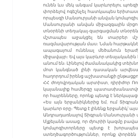
ունեն ևս մեկ անգամ կարևորելու պոեզ
փորձելով ոգեշնչել հատկապես երիտասար
որպեսզի Մանսուրյանի անվան կոմպոզիտ
Մանսուրյանի անվան միջազգային մրցո
տնօրենի տեղակալ-զարգացման տնօրեն Գ
մշտապես աջակցել են տարբեր մշակ
ռազմավարության մաս։ Նման հարթակներ
ապագայում ունենալ մեծանուն եր
միջավայր։ Եվ այս կարևոր տեսլականին հ
անում են։ Լինելով ժամանակակից տեխնոլո
մոտ կանգնած լինի դասական արվեստին
հաղորդում իրենց աշխատանքի ընթացքո
ՀՀ ժողովրդական արտիստ, դիրիժոր Ռոբե
կայանալիք համերգը պատասխանատվությ
որ հայրենները, որոնք պետք է ներկայացվ
«Ես այն երջանիկներից եմ, ում Տիգրան
կարևոր օրը։ Պետք է լինենք երջանիկ՝ 
Անդրադառնալով Տիգրան Մանսուրյանի ա
Մլքեյանն ասաց, որ ժյուրիի կազմը բավա
կոմպոզիտորները պետք է խորապես 
ստեղծագործություններ, որոնք փորձե