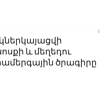
Բիզնես
Հաղորդակցություն
Ինովացիա
Կրթություն
 կներկայացվի
ոսքի և մեղեդու
համերգային ծրագիրը