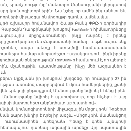
իան, երաժշտությունը՝ մաեստրո Մանսուրյանի կերպարով 
դ կոմպոզիտորներին։ Նա նշեց, որ ամեն ինչ անելու են, 
որների միջազգային մրցույթը դառնա ամենամյա։
ւյթի գլխավոր հովանավոր Ֆասթ Բանկ ՓԲԸ-ի գործադիր 
արեգին Դարբինյանի խոսքով՝ FastBank-ի հիմնադիրները 
ութային միջոցառումների, ինչը դարձել է իրենց 
ը շատ կարևոր են Հայաստանի համար, և եթե ուզում ենք 
աժիշտներ, ապա պետք է ստեղծվի համապատասխան 
ասնելու համար անհրաժեշտ է աջակցություն, ինչն իրենք 
գիական ընկերություն՝ FastBank-ը համարում է, որ պետք է 
, մշակույթին, պատմությանը, ինչը մեծ ազդակներ է 
ւմ։
րտ Մլքեյանն իր խոսքում ընդգծեց, որ հունվարի 27-ին 
ան առումով տարբերվում է մյուս համերգներից, քանի 
են երեկոյի ընթացքում, Մանսուրյանը նվիրել է հենց իրեն. 
 Մանսուրյանը նվիրել է պարտիտուր, որը հնչելու է այդ 
այսպիսի մարդու հետ անընդհատ աշխատելով»։
նվան կոմպոզիտորների միջազգային մրցույթին՝ Ռոբերտ 
կան բարդ խնդիր է դրել իր առջև. «Մրցույթին մասնակցող 
ուսումնասիրեն պոեզիան։ Պետք է գրեն այնպիսի 
ն հետագայում դառնալ ազգային արժեք։ Այդ նպատակին 