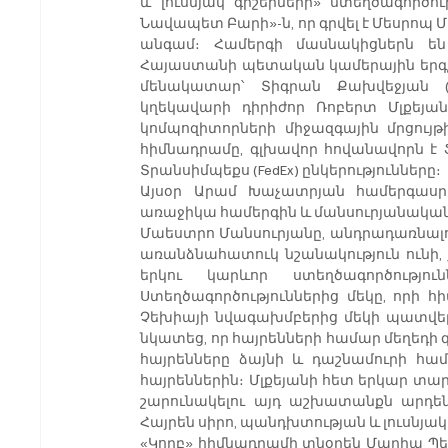
և լուսնյակ գիշերների» ստեղծագործու
Նավապետ Բարի»-ն, որ գրվել է Մեսրոպ
անգամ։ Համերգի մասնակիցներն ե
Հայաստանի պետական կամերային երգչ
մենակատար՝ Տիգրան Քախվեջյան (բ
կղեկավարի դիրիժոր Ռոբերտ Մլքեյան
կոմպոզիտորների միջազգային մրցույթ
հիմնադրամը, գլխավոր հովանավորն է Ֆա
Տրանսիմպեքս (FedEx) ընկերությունները։
Այսօր Արամ Խաչատրյան համերգասրահ
առաջիկա համերգին և մանսուրյանական 
Մաեստրո Մանսուրյանը, անդրադառնալով 
առանձնահատուկ նշանակություն ունի, 
երկու կարևոր ստեղծագործությո
Ստեղծագործություններից մեկը, որի հի
Չեխիայի նվագախմբերից մեկի պատվերո
նկատեց, որ հայրենների համար մեղեդի գր
հայրենները ձայնի և դաշնամուրի հա
հայրեններին։ Մլքեյանի հետ երկար տար
շարունակելու այդ աշխատանքն արդեն ն
Հայրեն սիրո, պանդխտության և լուսնյակ
«Կողբ» հիմնադրամի տնօրեն Մարիա Պե