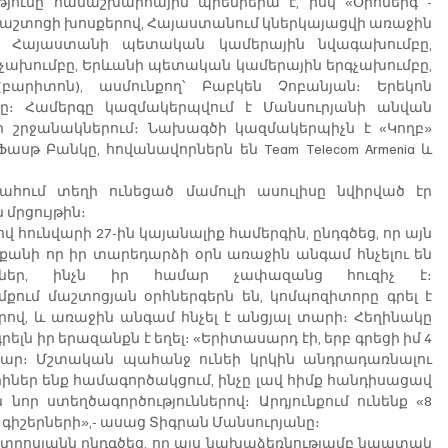
թյունը համաշխարհային պրեմիերա է, իսկ «Օրհներգ - 
 Մաշտոցի խոսքերով, Հայաստանում կներկայացվի առաջին 
ն Հայաստանի պետական կամերային նվագախումբը, 
ախումբը, Երևանի պետական կամերային երգչախումբը, 
արիտոն), ասմունքող՝ Բաբկեն Չոբանյան։ Երեկոն 
ը։ Համերգը կազմակերպվում է Մանսուրյանի անվան 
ի շրջանակներում։ Նախագծի կազմակերպիչն է «Կողբ» 
սթ Բանկը, հովանավորներն են Team Telecom Armenia և 
ում տեղի ունեցած մամուլի ասուլիսը նվիրված էր 
մրցույթին։ 
հունվարի 27-ին կայանալիք համերգին, ընդգծեց, որ այն 
քանի որ իր տարեդարձի օրն առաջին անգամ հնչելու են 
ւններ, ինչն իր համար չափազանց հուզիչ է։ 
մքում մաշտոցյան օրհներգերն են, կոմպոզիտորը գրել է 
վ, և առաջին անգամ հնչել է անցյալ տարի։ Հեղինակը 
ելն իր երազանքն է եղել։ «Երիտասարդ էի, երբ գրեցի իմ 4 
մար։ Մշտական պահանջ ունեի կրկին անդրադառնալու 
իներ ենք համագործակցում, ինչը լավ հիմք հանդիսացավ 
որ ստեղծագործություններով։ Արդյունքում ունենք «8 
 գիշերների»,- ասաց Տիգրան Մանսուրյանը։
տրոսյանն ընդգծեց, որ այս նախաձեռնությամբ նպատակ 