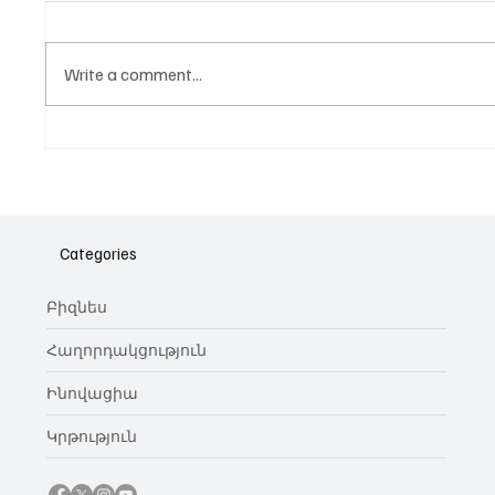
Write a comment...
Նոր գործիք Instagram-ից
Հայա
ոլորտ
նվիրո
Categories
կայա
Բիզնես
Հաղորդակցություն
Ինովացիա
Կրթություն