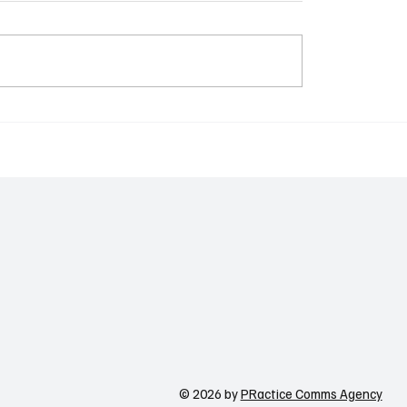
Meta-ն ուժեղացնում
պաշտպանությունը
գործիքներ Facebook-
ստանի գիտակրթական
WhatsApp-ի և Messen
ը կառավարելու ուղեցույց ենք
համար
ւմ որոշում
ցնողներին․ Ատոմ Մխիթարյան
© 2026 by
PRactice Comms Agency