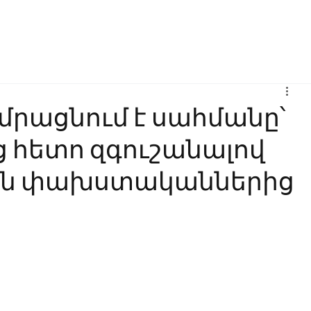
Բիզնես
Հաղորդակցություն
Ինովացիա
Կրթություն
րացնում է սահմանը՝
 հետո զգուշանալով
ան փախստականներից