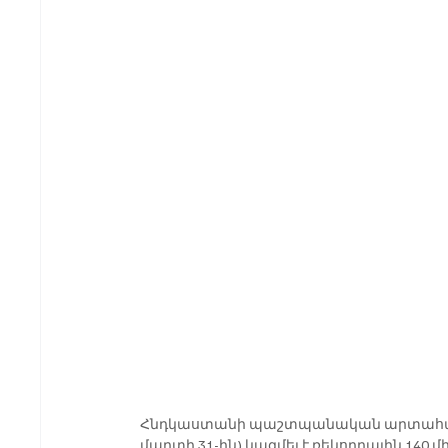
Հնդկաստանի պաշտպանական արտահանու
մարտի 31-ին) կազմել է ռեկորդային 140 մի