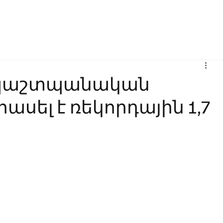
Բիզնես
Հաղորդակցություն
Ինովացիա
Կրթություն
պաշտպանական
սել է ռեկորդային 1,7