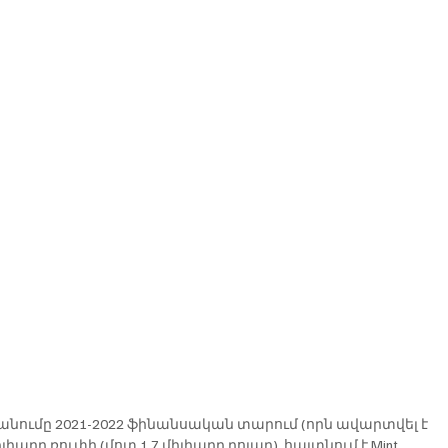
մը 2021-2022 ֆինանսական տարում (որն ավարտվել է 
լիարդ ռուփի (մոտ 1,7 միլիարդ դոլար), հայտնում է Mint 