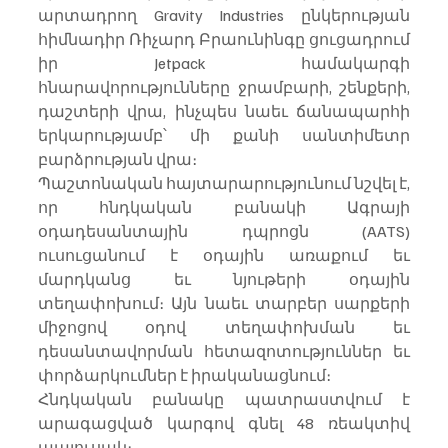
արտադրող Gravity Industries ընկերության 
հիմնադիր Ռիչարդ Բրաունինգը ցուցադրում 
իր Jetpack համակարգի 
հնարավորությունները ջրամբարի, շենքերի, 
դաշտերի վրա, ինչպես նաեւ ճանապարհի 
երկարությամբ՝ մի քանի սանտիմետր 
բարձրության վրա։
Պաշտոնական հայտարարությունում նշվել է, 
որ հնդկական բանակի Ագրայի 
օդադեսանտային դպրոցն (AATS) 
ուսուցանում է օդային առաքում եւ 
մարդկանց եւ նյութերի օդային 
տեղափոխում։ Այն նաեւ տարբեր սարքերի 
միջոցով օդով տեղափոխման եւ 
դեսանտավորման հետազոտություններ եւ 
փորձարկումներ է իրականացնում։
Հնդկական բանակը պատրաստվում է 
արագացված կարգով գնել 48 ռեակտիվ 
պայուսակ։ 