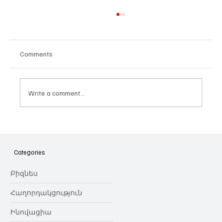
Comments
Write a comment...
Հայաստանի գիտակրթական
ոլորտը կառավարելու ուղեցույց ենք
նվիրում որոշում
Categories
կայացնողներին․ Ատոմ Մխիթարյան
Բիզնես
Հաղորդակցություն
Ինովացիա