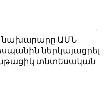
Բիզնես
Հաղորդակցություն
Ինովացիա
Կրթություն
ի նախարարը ԱՄՆ
եսպանին ներկայացրել
ընթացիկ տնտեսական