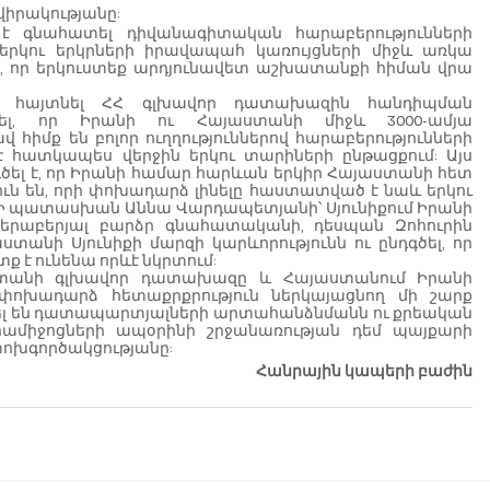
իրակությանը:
րկու երկրների իրավապահ կառույցների միջև առկա 
է, որ երկուստեք արդյունավետ աշխատանքի հիման վրա 
ել, որ Իրանի ու Հայաստանի միջև 3000-ամյա 
հիմք են բոլոր ուղղություններով հարաբերությունների 
 հատկապես վերջին երկու տարիների ընթացքում: Այս 
ել է, որ Իրանի համար հարևան երկիր Հայաստանի հետ 
ւն են, որի փոխադարձ լինելը հաստատված է նաև երկու 
: Ի պատասխան Աննա Վարդապետյանի՝ Սյունիքում Իրանի 
 վերաբերյալ բարձր գնահատականի, դեսպան Զոհուրին 
նի Սյունիքի մարզի կարևորությունն ու ընդգծել, որ 
ք է ունենա որևէ նկրտում:
ոխադարձ հետաքրքրություն ներկայացնող մի շարք 
րել են դատապարտյալների արտահանձնմանն ու քրեական 
րամիջոցների ապօրինի շրջանառության դեմ պայքարի 
փոխգործակցությանը:
Հանրային կապերի բաժին