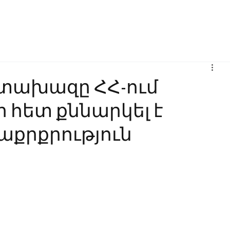
Բիզնես
Հաղորդակցություն
Ինովացիա
Կրթություն
ատախազը ՀՀ-ում
 հետ քննարկել է
աքրքրություն