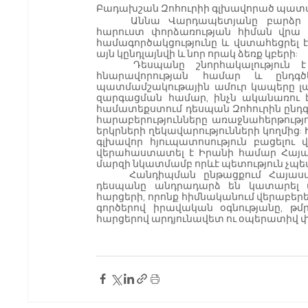
Բադախշան Զոհուրիի գլխավորած պատվ
	Աննա Վարդապետյանը բարձր է գնահատել դիվանագիտական հարաբերությունների 
հարուստ փորձառության հիման վրա ե
համագործակցությունը և վստահեցրել 
այն կընդլայնվի և նոր որակ ձեռք կբերի:
	Դեսպանը շնորհակալություն է հայտնել ՀՀ գլխավոր դատախազին հանդիպման 
հնարավորության համար և ընդգծ
պատմամշակութային ամուր կապերը լավ 
զարգացման համար, ինչն ականառու է
համատեքստում դեսպան Զոհուրին ընդգծ
հարաբերությունները առաջնահերթությո
երկրների ղեկավարությունների կողմից
գլխավոր հյուպատոսություն բացելու
վերահաստատել է Իրանի համար Հայաստա
մարզի նկատմամբ որևէ պետություն չպետ
	Հանդիպման ընթացքում Հայաստանի գլխավոր դատախազը և Հայաստանում Իրանի 
դեսպանը անդրադարձ են կատարել փ
հարցերի, որոնք հիմնականում վերաբե
գործերով իրավական օգնությանը, թմ
հարցերով արդյունավետ ու օպերատիվ 