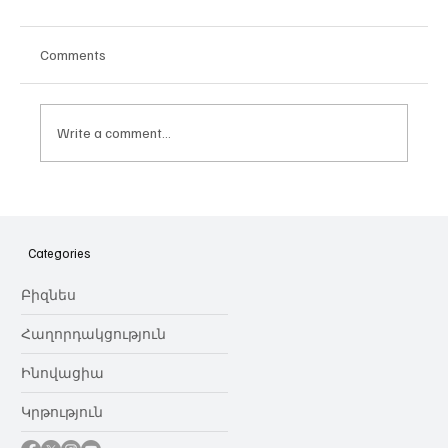
Comments
Write a comment...
Հայաստանի գիտակրթական
ոլորտը կառավարելու ուղեցույց ենք
նվիրում որոշում
Categories
կայացնողներին․ Ատոմ Մխիթարյան
Բիզնես
Հաղորդակցություն
Ինովացիա
Կրթություն