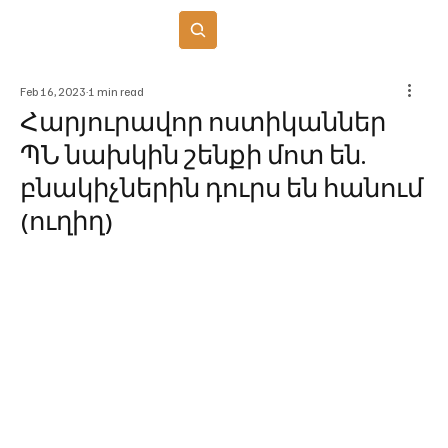
Բաժանորդագրվել
Feb 16, 2023
1 min read
Հարյուրավոր ոստիկաններ
ՊՆ նախկին շենքի մոտ են.
բնակիչներին դուրս են հանում
(ուղիղ)