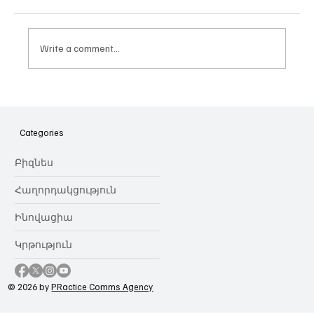
Write a comment...
Հայաստանի գիտակրթական
ոլորտը կառավարելու ուղեցույց ենք
նվիրում որոշում
Categories
կայացնողներին․ Ատոմ Մխիթարյան
Բիզնես
Հաղորդակցություն
Ինովացիա
Կրթություն
© 2026 by
PRactice Comms Agency