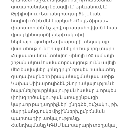
ցուցահանդեսը կբացվի և՛ Երևանում, և՛ 
Թբիլիսիում: Նա անդրադարձել է նաև 
հուլիսի 10-ին մեկնարկած «Ոսկե ծիրան» 
փառատոնին՝ նշելով, որ ապահովված է նաև 
վրաց կինոգործիչների ակտիվ 
ներկայությունը: Նախարարի տեղակալը 
վստահություն է հայտնել, որ հաջորդ տարի 
Հայաստանում տոնվող Կինոյի 100-ամյակի 
շրջանակում համագործակցությունն ավելի 
մեծ ծավալներ կընդգրկի՝ որպես համատեղ 
գաղափարների իրականացման լավ առիթ:
Կախա Սիխարուլիձեն շնորհակալություն է 
հայտնել հյուրընկալության համար և որպես 
փոխգործակցության առաջընթացի 
կարևոր բաղադրիչներ՝ ընդգծել է մշակույթի, 
մարդկանց, ոսկե միջինների, ըմբռնման 
պարտադիր առկայությունը:
Հանդիպմանը ԿԳՄՍ նախարարի տեղակալ 