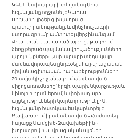
ԿԳՄՍ նախարարի տեղակալ Արա 
Խզմալյանը ողջունել է Կախա 
Սիխարուլիձեի գլխավորած 
պատվիրակությանը, և մինչ հուշագրի 
ստորագրումը ամփոփել վերջին անգամ 
Վրաստան կատարած այցի ընթացքում 
ձեռք բերած պայմանավորվածությունների 
արդյունքները: Նախարարի տեղակալը 
մասնավորապես ընդգծել է հայ-վրացական 
դիվանագիտական հարաբերությունների 
30-ամյակի շրջանակում անցկացված 
միջոցառումները՝ երգի, պարի, նկարչության, 
կինոյի ոլորտներում, և փոխադարձ 
այցելությունների կարևորությունը: Ա. 
Խզմալյանը հատկապես կարևորել է 
Ջավախքում իրականացված «Համատեղ 
հայացք Սամցխե-Ջավախեթիին» 
խորագրով հայ-վրացական պլեներ-
փառատոնը և տեղեկացրել, որ համանուն 