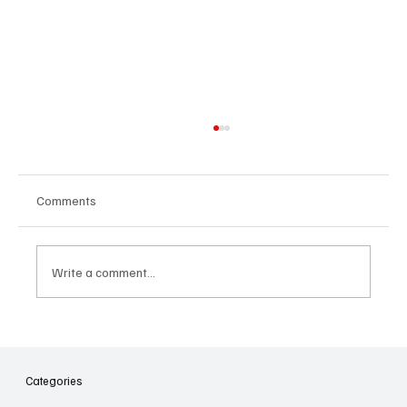
Comments
Write a comment...
Հայաստանի գիտակրթական
ոլորտը կառավարելու ուղեցույց ենք
նվիրում որոշում
Categories
կայացնողներին․ Ատոմ Մխիթարյան