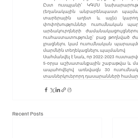
Ըստ ուսպլանի՝ ԿԳՄՍ նախարարութ
(եղանակային անբարենպաստ պայմանն
տարերային աղետ և այլն) կարող 
փոփոխություններ ուսումնական պա
արձակուրդների ժամանակացույցներո
ուսհաստատությունը՝ բաց թողնված ժ
լրացնելու կամ ուսումնական պարապմո
մարմնին տեղեկացնելու պայմանով:
Սահմանվել է նաև, որ 2022-2023 ուստարվ
5-օրյա աշխատանքային շաբաթվա և մայ
ապահովելով առնվազն 30 ուսումնակ
տասներկուերորդ դասարանների համար
Recent Posts