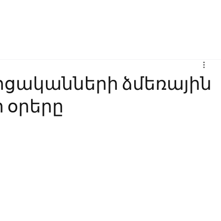
Բիզնես
Հաղորդակցություն
Ինովացիա
Կրթություն
ոցականների ձմեռային
 օրերը