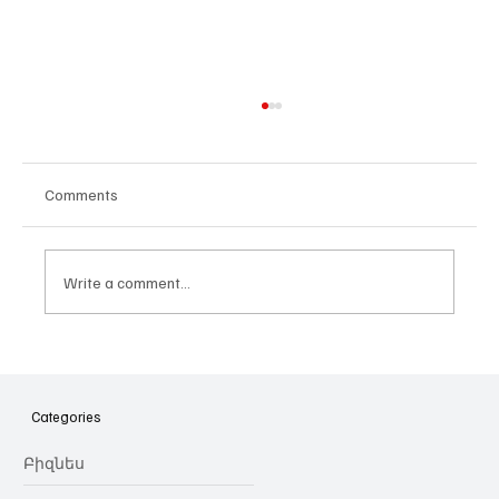
Comments
Write a comment...
Հայաստանի գիտակրթական
ոլորտը կառավարելու ուղեցույց ենք
նվիրում որոշում
Categories
կայացնողներին․ Ատոմ Մխիթարյան
Բիզնես