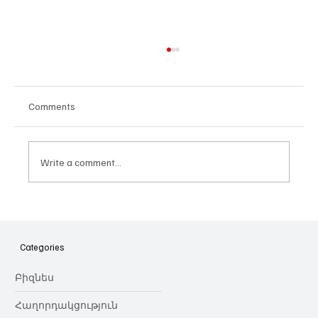
Comments
Write a comment...
Հայաստանի գիտակրթական
ոլորտը կառավարելու ուղեցույց ենք
նվիրում որոշում
Categories
կայացնողներին․ Ատոմ Մխիթարյան
Բիզնես
Հաղորդակցություն