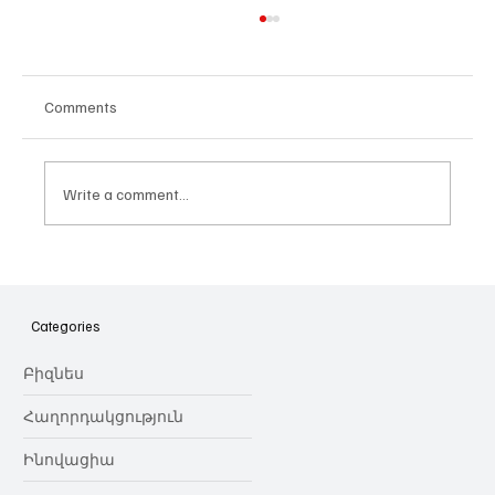
Comments
Write a comment...
Հայաստանի գիտակրթական
ոլորտը կառավարելու ուղեցույց ենք
նվիրում որոշում
Categories
կայացնողներին․ Ատոմ Մխիթարյան
Բիզնես
Հաղորդակցություն
Ինովացիա