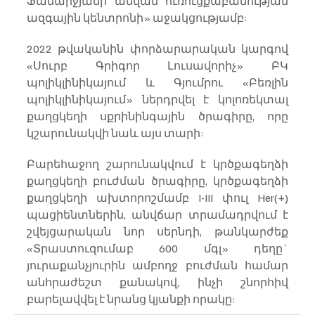
Ֆանարջյանի անվան ուռուցքաբանության 
ազգային կենտրոնի» աջակցությամբ:
2022 թվականին փորձարարական կարգով 
«Սուրբ Գրիգոր Լուսավորիչ» ԲԿ 
պոլիկլինիկայում և Գյումրու «Բեռլին 
պոլիկլինիկայում» ներդրվել է կոլոռեկտալ 
քաղցկեղի սքրինինգային ծրագիրը, որը 
կշարունակվի նաև այս տարի:
Բարեհաջող շարունակվում է կրծքագեղձի 
քաղցկեղի բուժման ծրագիրը, կրծքագեղձի 
քաղցկեղի ախտորոշմամբ I-III փուլ Her(+) 
պացիենտներին, անվճար տրամադրվում է 
շվեյցարական նոր սերնդի, թանկարժեք 
«Տրաստուզումաբ 600 մգլ» դեղը` 
յուրաքանչյուրին ամբողջ բուժման համար 
անհրաժեշտ քանակով, ինչի շնորհիվ 
բարելավվել է նրանց կյանքի որակը: