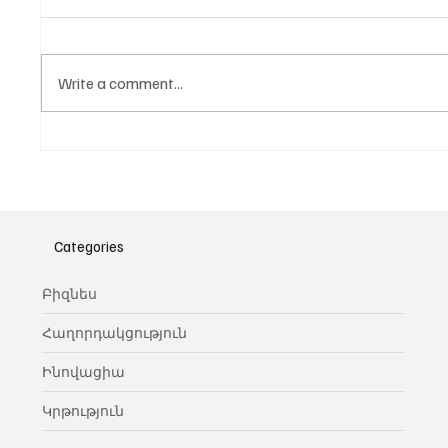
Write a comment...
Նոր գործիք Instagram-ից
Հայա
ոլորտ
նվիրո
Categories
կայա
Բիզնես
Հաղորդակցություն
Ինովացիա
Կրթություն