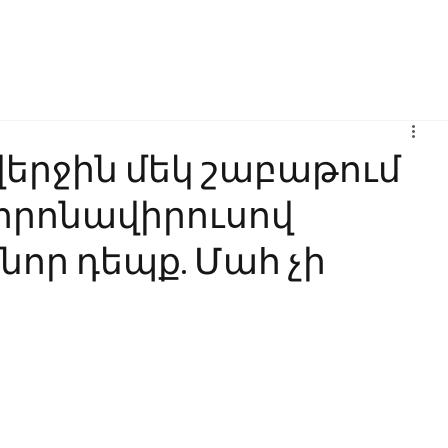
Բիզնես
Հաղորդակցություն
Ինովացիա
Կրթություն
երջին մեկ շաբաթում
որոնավիրուսով
նոր դեպք. Մահ չի