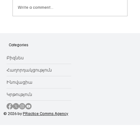
Write a comment...
Հայաստանի գիտակրթական
ոլորտը կառավարելու ուղեցույց ենք
նվիրում որոշում
Categories
կայացնողներին․ Ատոմ Մխիթարյան
Բիզնես
Հաղորդակցություն
Ինովացիա
Կրթություն
© 2026 by
PRactice Comms Agency