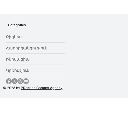
Հայաստանի գիտակրթական
ոլորտը կառավարելու ուղեցույց ենք
նվիրում որոշում
Categories
կայացնողներին․ Ատոմ Մխիթարյան
Բիզնես
Հաղորդակցություն
Ինովացիա
Կրթություն
© 2026 by
PRactice Comms Agency