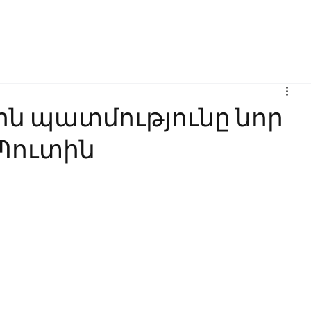
Բիզնես
Հաղորդակցություն
Ինովացիա
Կրթություն
ն պատմությունը նոր
 Պուտին