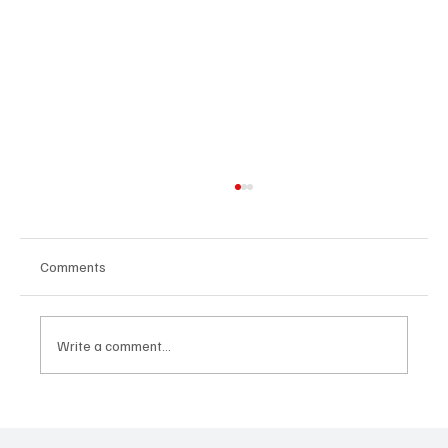
Comments
Write a comment...
Հայաստանի գիտակրթական
ոլորտը կառավարելու ուղեցույց ենք