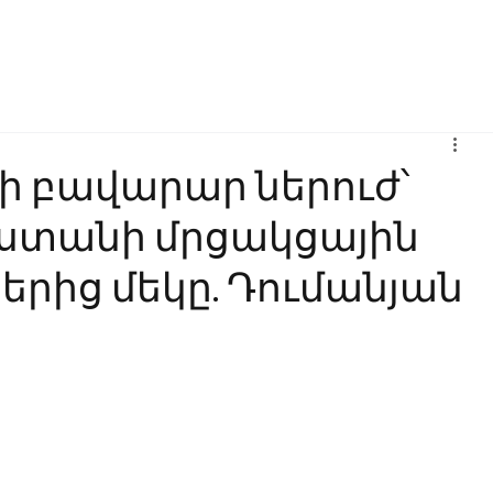
Բիզնես
Հաղորդակցություն
Ինովացիա
Կրթություն
նի բավարար ներուժ՝
աստանի մրցակցային
երից մեկը. Դումանյան