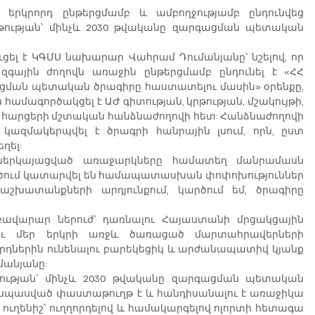
 երկրորդ ընթերցմամբ և ամբողջությամբ ընդունվեց 
ության՝ մինչև 2030 թվականը զարգացման պետական 
ւցել է ԿԳՄՍ նախարար Վահրամ Դումանյանը՝ նշելով, որ 
գային ժողովն առաջին ընթերցմամբ ընդունել է «ՀՀ 
ացման պետական ծրագիրը հաստատելու մասին» օրենքը, 
ամագործակցել է ԱԺ գիտության, կրթության, մշակույթի, 
 հարցերի մշտական հանձնաժողովի հետ: Հանձնաժողովի 
կազմակերպվել է ծրագրի հանրային լսում, որն, ըստ 
ղել:
ներկայացված առաջարկները համատեղ մանրամասն 
ագծում կատարվել են համապատասխան փոփոխություններ 
աշխատանքների արդյունքում, կարծում եմ, ծրագիրը 
ի բավարար ներուժ՝ դառնալու Հայաստանի մրցակցային 
ելու մեր երկրի առջև ծառացած մարտահրավերների 
րդներին ունենալու բարեկեցիկ և արժանապատիվ կյանք 
մանյանը:
ության՝ մինչև 2030 թվականը զարգացման պետական 
 սպասված փաստաթուղթ է և հանդիսանալու է առաջիկա 
ղենիշ՝ ուղղորդելով և համակարգելով ոլորտի հետագա 