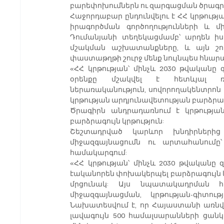
բարեփոխումներն ու զարգացման ծրագր
Հաջորդաբար ընդունվելու է ՀՀ կրթութ
իրագործման գործողությունների և մ
Դումանյանի տեղեկացմամբ՝ արդեն իսկ
մշակման աշխատանքները, և այն շուտ
փաստաթղթի շուրջ մենք նույնպես հնարա
«ՀՀ կրթության՝ մինչև 2030 թվական
օրենքը մշակվել է հետևյալ ռազ
ներառականություն, սովորողակենտրոն 
կրթության արդյունավետության բարձրա
Ծրագիրն անդրադառնում է կրթությա
բարձրագույն կրթություն:
Շեշտադրված կարևոր խնդիրներից
միջազգայնացումն ու արտահանումը՝
համակարգում:
«ՀՀ կրթության՝ մինչև 2030 թվական
էականորեն փոխակերպել բարձրագույն կ
մրցունակ: Այս նպատակադրման հ
միջազգայնացման, կրթության-գիտու
Նախատեսվում է, որ Հայաստանի առնվազ
լավագույն 500 համալսարանների ցան