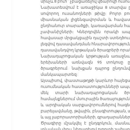
մինչև 8 բուհ` չբացառելով վճարովի ուսո
Նախատեսվում է առաջիկա 8 տարվա ըն
սովորող ուսանողների թիվը: Բոլոր բ
միասնական լիցենզավորման և հավատ
ընդհանուր տարածքի, կառավարման համ
չափանիշների։ Կներդրվեն որակի ապ
հավասար մրցակցային դաշտի ստեղծում,
լեզվով դասավանդման հնարավորություններ
դասավանդվող կրթական ծրագրերի որակ
Նախադպրոցական կրթության առաջնայի
երեխաների առնվազն 95 տոկոսը ը
ծրագրերում. նախքան դպրոց ընդու
մանկապարտեզ:
Այսպիսով, փաստաթղթի կարևոր հայեցակ
ուսումնական հաստատությունների ապահ
մեկ տարի նախադպրոցական ծրագր
համայնքներում մսուրային ծառայությո
և արդիական սարքավորումներով հագեց
բարելավմանը, թվային, բնագիտության,
և այլ լաբորատորիաների, գրադարաննե
Ծրագիրը մշակվել է ընդգրկուն, մասնա
տևական փուլ, ներառելով ոլորտի շահառ