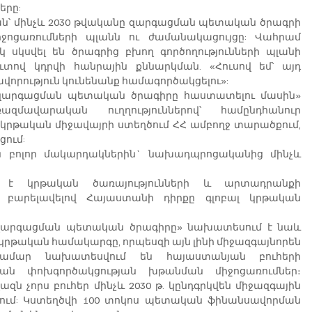
երը:
յան՝ մինչև 2030 թվականը զարգացման պետական ծրագրի 
իջոցառումների պլանն ու ժամանակացույցը: Վահրամ 
 սկսվել են ծրագրից բխող գործողությունների պլանի 
ով կդրվի հանրային քննարկման. «Հուսով եմ՝ այդ 
վորություն կունենանք համագործակցելու»:
ը զարգացման պետական ծրագիրը հաստատելու մասին» 
մավարական ուղղություններով՝ համընդհանուր 
կրթական միջավայրի ստեղծում ՀՀ ամբողջ տարածքում, 
ցում:
ն բոլոր մակարդակներին` նախադպրոցականից մինչև 
 է կրթական ծառայությունների և արտադրանքի 
 բարելավելով Հայաստանի դիրքը գլոբալ կրթական 
ը զարգացման պետական ծրագիրը» նախատեսում է նաև 
րթական համակարգը, որպեսզի այն լինի միջազգայնորեն 
ամար նախատեսվում են հայաստանյան բուհերի 
թյան փոխգործակցության խթանման միջոցառումներ։ 
ն չորս բուհեր մինչև 2030 թ. կընդգրկվեն միջազգային 
կում: Կստեղծվի 100 տոկոս պետական ֆինանսավորման 