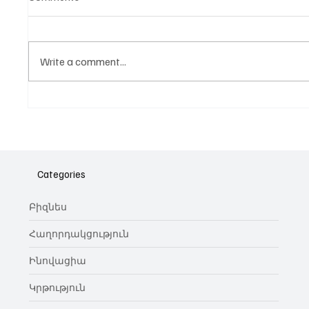
Write a comment...
Նոր գործիք Instagram-ից
Հայա
ոլորտ
նվիրո
Categories
կայա
Բիզնես
Հաղորդակցություն
Ինովացիա
Կրթություն