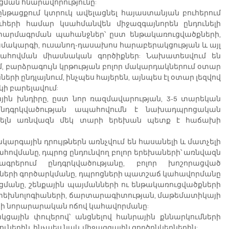
ւցման հնարավորությունը:
թացքում կտրուկ ավելացնել հայաստանյան բուհերում 
ուհերի համար կսահմանվեն միջազգայնորեն ընդունելի 
արմագրման պահանջներ՝ ըստ ենթակառուցվածքների, 
ակարգի, ուսանող-դասախոս հարաբերակցության և այլ 
ահովման միասնական գործիքներ: Նախատեսվում են 
 բարձրագույն կրթության բոլոր մակարդակներում օտար 
ի ընդլայնում, ինչպես հայերեն, այնպես էլ օտար լեզվով 
ի բարելավում:
ն խնդիրը, ըստ նոր ռազմավարության, 3-5 տարեկան 
նդգրկվածության ապահովումն է նախադպրոցական 
նվելն առնվազն մեկ տարի երեխան պետք է հաճախի 
արգային դրույթներն առնչվում են հասանելի և մատչելի 
ովմանը, դպրոց ընդունվող բոլոր երեխաների՝ առնվազն 
երում ընդգրկվածությանը, բոլոր խոշորացված 
ւնների գործարկմանը, դպրոցների պատշաճ կահավորմանը 
մանը, շենքային պայմանների ու ենթակառուցվածքների 
 տեխնոլոգիաների, ճարտարագիտության, մաթեմատիկայի 
րի նորարարական ոճով կահավորմանը:
կցային փուլերով՝ անցնելով հանրային քննարկումների 
ուներին, ինչպես նաև միջազգային գործընկերներին: