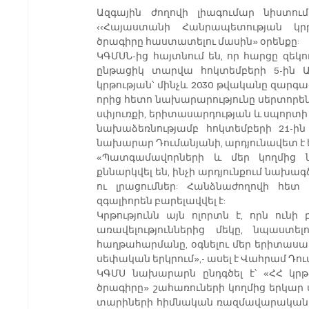
Ազգային ժողովի լիագումար նիստում
‹‹Հայաստանի  Հանրապետության  կրթ
ծրագիրը հաստատելու մասին» օրենքը:
ԿԳՄՍՆ-ից հայտնում են, որ հարցը զեկո
ընթացիկ տարվա հոկտեմբերի 5-ին Ազ
կրթության՝ մինչև 2030 թվականը զարգ
որից հետո նախարարությունը սերտորեն հ
սփյուռքի, երիտասարդության և սպորտի
նախաձեռնությամբ հոկտեմբերի 21-ին 
նախարար Դումանյանի, արդյունավետ է ե
«Պատգամավորների և մեր կողմից 
քննարկվել են, ինչի արդյունքում նախ
ու լրացումներ: Հանձնաժողովի հետ 
զգալիորեն բարելավվել է:
Կրթությունն այն ոլորտն է, որն ուն
առավելություններից մեկը, նպաստ
հաղթահարմանը, օգնելու մեր երիտասա
սեփական երկրում»,- ասել է Վահրամ Դու
ԿԳՄՍ նախարարն ընդգծել է՝ «ՀՀ կրթ
ծրագիրը» շահառուների կողմից երկար
տարիների հիմնական ռազմավարական ու