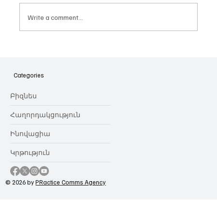
Write a comment...
Հայաստանի գիտակրթական
ոլորտը կառավարելու ուղեցույց ենք
նվիրում որոշում
Categories
կայացնողներին․ Ատոմ Մխիթարյան
Բիզնես
Հաղորդակցություն
Ինովացիա
Կրթություն
© 2026 by
PRactice Comms Agency