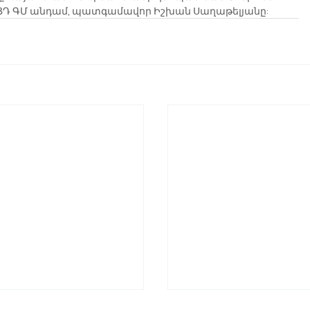
 է  ՀՅԴ ԳՄ անդամ, պատգամավոր Իշխան Սաղաթելյանը: