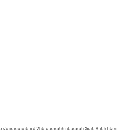
ք Հայաստանում Չինաստանի դեսպան Ֆան Յոնի հետ: 