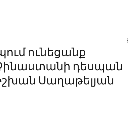
Բիզնես
Հաղորդակցություն
Ինովացիա
Կրթություն
ում ունեցանք
Չինաստանի դեսպան
 Իշխան Սաղաթելյան