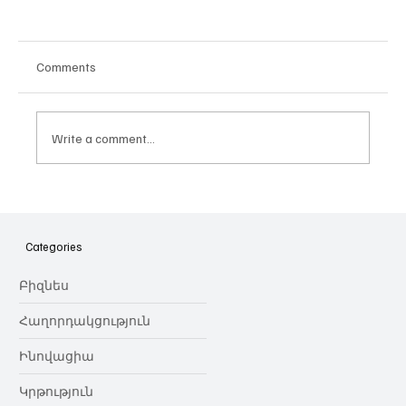
Comments
Write a comment...
Հայաստանի գիտակրթական
ոլորտը կառավարելու ուղեցույց ենք
նվիրում որոշում
Categories
կայացնողներին․ Ատոմ Մխիթարյան
Բիզնես
Հաղորդակցություն
Ինովացիա
Կրթություն