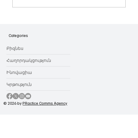
Հայաստանի գիտակրթական
ոլորտը կառավարելու ուղեցույց ենք
նվիրում որոշում
Categories
կայացնողներին․ Ատոմ Մխիթարյան
Բիզնես
Հաղորդակցություն
Ինովացիա
Կրթություն
© 2026 by
PRactice Comms Agency