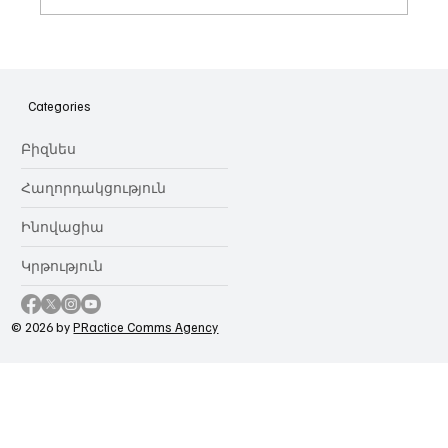
Հայաստանի գիտակրթական
ոլորտը կառավարելու ուղեցույց ենք
նվիրում որոշում
Categories
կայացնողներին․ Ատոմ Մխիթարյան
Բիզնես
Հաղորդակցություն
Ինովացիա
Կրթություն
© 2026 by
PRactice Comms Agency