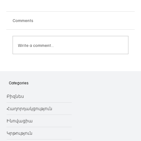
Comments
Write a comment...
Հայաստանի գիտակրթական
ոլորտը կառավարելու ուղեցույց ենք
նվիրում որոշում
Categories
կայացնողներին․ Ատոմ Մխիթարյան
Բիզնես
Հաղորդակցություն
Ինովացիա
Կրթություն