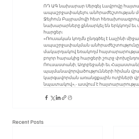
ՌԴ ԱԳ նախարար Սերգեյ Լավրովը հայտա
ապաշրջափակելու անհրաժեշտության մասի
Ջեյհուն Բայրամովի հետ հեռախոսազրույց
նախարարները քննարկել են երկկողմ ե
հարցեր։
«Ռուսական կողմն ընդգծել է Լաչինի միջ
ապաշրջափակման անհրաժեշտությունը՝ 2
մակարդակով եռակողմ հայտարարության 
բոլոր հարակից հարցերի շուրջ փոխընդու
Ռուսաստանի, Ադրբեջանի եւ Հայաստանի
պայմանավորվածությունների հիման վր
կարգավորման առանցքային ուղիների 
նպատակով»,- ասվում է հայտարարությա
Recent Posts