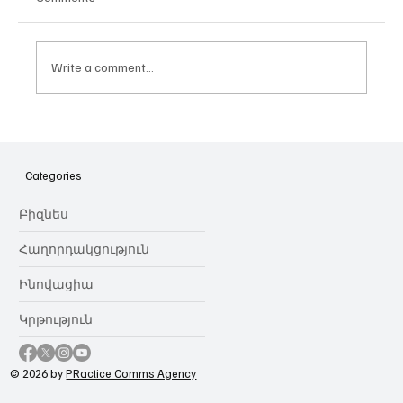
Write a comment...
Հայաստանի գիտակրթական
ոլորտը կառավարելու ուղեցույց ենք
նվիրում որոշում
Categories
կայացնողներին․ Ատոմ Մխիթարյան
Բիզնես
Հաղորդակցություն
Ինովացիա
Կրթություն
© 2026 by
PRactice Comms Agency