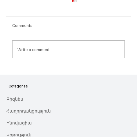
Comments
Write a comment...
Հայաստանի գիտակրթական
ոլորտը կառավարելու ուղեցույց ենք
նվիրում որոշում
Categories
կայացնողներին․ Ատոմ Մխիթարյան
Բիզնես
Հաղորդակցություն
Ինովացիա
Կրթություն