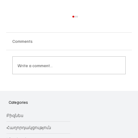
Comments
Write a comment...
Հայաստանի գիտակրթական
ոլորտը կառավարելու ուղեցույց ենք
նվիրում որոշում
Categories
կայացնողներին․ Ատոմ Մխիթարյան
Բիզնես
Հաղորդակցություն