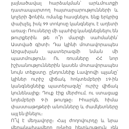
լայնածավալ հարձակման՝ արևմուտքի 
դատապարտող հայտարարությունների և 
կոչերի ֆոնին, ոմանք հասցնելու ենք երկրից 
փախչել, իսկ 99 տոկոսը կանգնելու է աղետի 
առաջ։ Ռուսները մի պահից կանգնեցնելու են 
թուրքերին. թե ո՞ր մարզի սահմանին՝ 
Աստված գիտի։ Դա կլինի մոտավորապես 
Արցախյան պատերազմի նման մի 
պատմություն։ Ու ռուսները ՀՀ նոր 
իշխանություններին կասեն մոտավորապես 
նույն տեքստը. ընդունեիք Լավրովի պլանը՝ 
կլիներ ուրիշ վիճակ, հոկտեմբերի 19-ին 
կանգնեցնեիք պատերազմը՝ ուրիշ վիճակ 
կունենայիք։ Դուք էիք մերժում, ու ստացաք 
նոյեմբերի 9-ի թուղթը։ Իհարկե, հիմա 
փաստաթղթերի անունները և ժամկետները 
այլ են լինելու։
Ո՞վ է մեղավորը։ Հայ ժողովուրդը և նրա 
վերանախավերը ոչնչից հետևություն չեն 