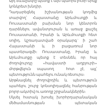
Այդ ձևաչափը պետք է այս պահին լուծի երեք 
կոնկրետ խնդիր.
Դադարեցնել իշխանության կողմից 
տարվող՝ Հայաստանը Արևմուտքի և 
Ռուսաստանի բախման նոր կենտրոն 
դարձնելու ավանտյուրան և առաջ քաշել 
Ռուսաստանի, Իրանի և Արևմուտքի հետ 
սոլիդ, կշռադատված օրակարգ` ի շահ 
Հայաստանի և ի բացառում նոր 
պատերազմի։ Ռուսաստանը, Իրանը և 
Արևմուտքը պետք է տեսնեն, որ հայ 
ժողովուրդը «հավաստի աղբյուրի» 
մորթվելուն սպասող  հոտ չէ, այլ՝ 
պետությունն պահելու ունակ ռեսուրս։
Արթնացնել ժողովրդին, և պետություն 
պահելու շուրջ կոնսոլիդացնել հանրության 
բոլոր ակտիվ ու առողջ շրջանակներին։
Սկսել հստակ խոսել խորհրդարանական 
մեծամասնության և պետական 