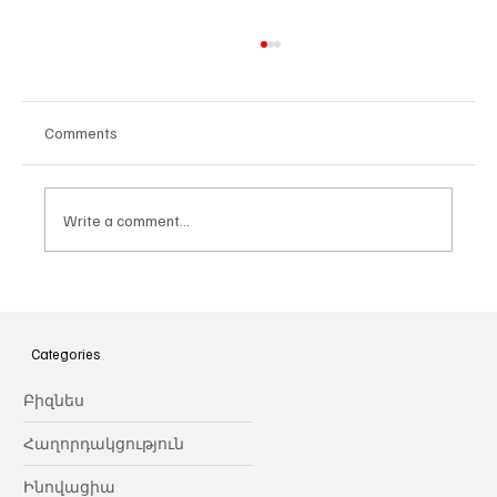
Comments
Write a comment...
Հայաստանի գիտակրթական
ոլորտը կառավարելու ուղեցույց ենք
նվիրում որոշում
Categories
կայացնողներին․ Ատոմ Մխիթարյան
Բիզնես
Հաղորդակցություն
Ինովացիա