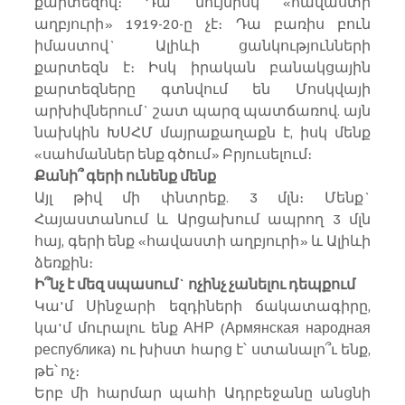
քարտեզով։ Դա նույնիսկ «հավաստի 
աղբյուրի» 1919-20-ը չէ։ Դա բառիս բուն 
իմաստով` Ալիևի ցանկությունների 
քարտեզն է։ Իսկ իրական բանակցային 
քարտեզները գտնվում են Մոսկվայի 
արխիվներում` շատ պարզ պատճառով. այն 
նախկին ԽՍՀՄ մայրաքաղաքն է, իսկ մենք 
«սահմաններ ենք գծում» Բրյուսելում։
Քանի՞ գերի ունենք մենք
Այլ թիվ մի փնտրեք. 3 մլն։ Մենք` 
Հայաստանում և Արցախում ապրող 3 մլն 
հայ, գերի ենք «հավաստի աղբյուրի» և Ալիևի 
ձեռքին։
Ի՞նչ է մեզ սպասում` ոչինչ չանելու դեպքում
Կա'մ Սինջարի եզդիների ճակատագիրը, 
կա'մ մուրալու ենք АНР (Армянская народная 
республика) ու խիստ հարց է՝ ստանալո՞ւ ենք, 
թե՝ ոչ։
Երբ մի հարմար պահի Ադրբեջանը անցնի 