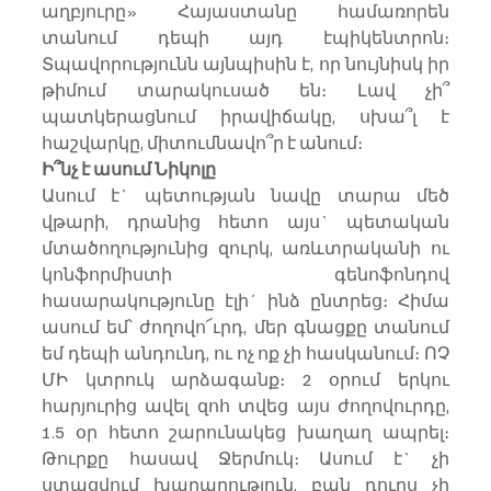
աղբյուրը» Հայաստանը համառորեն 
տանում դեպի այդ էպիկենտրոն։ 
Տպավորությունն այնպիսին է, որ նույնիսկ իր 
թիմում տարակուսած են։ Լավ չի՞ 
պատկերացնում իրավիճակը, սխա՞լ է 
հաշվարկը, միտումնավո՞ր է անում։
Ի՞նչ է ասում Նիկոլը
Ասում է` պետության նավը տարա մեծ 
վթարի, դրանից հետո այս` պետական 
մտածողությունից զուրկ, առևտրականի ու 
կոնֆորմիստի գենոֆոնդով 
հասարակությունը էլի´ ինձ ընտրեց։ Հիմա 
ասում եմ՝ ժողովո՜ւրդ, մեր գնացքը տանում 
եմ դեպի անդունդ, ու ոչ ոք չի հասկանում։ ՈՉ 
ՄԻ կտրուկ արձագանք։ 2 օրում երկու 
հարյուրից ավել զոհ տվեց այս ժողովուրդը, 
1.5 օր հետո շարունակեց խաղաղ ապրել։ 
Թուրքը հասավ Ջերմուկ։ Ասում է` չի 
ստացվում խաղաղություն, բան դուրս չի 