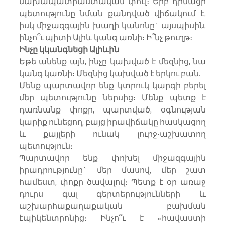
նախապատրաստական փուլ։ Երբ դիմացի 
պետությունը նման քանդված վիճակում է, 
իսկ միջազգային խաղի կանոնը` այսպիսին, 
ինչո՞ւ պիտի Ալիև կանգ առնի։ Ի՞նչ թուղթ։
Ինչը կկանգնեցի Ալիևին
Եթե անենք այն, ինչը կախված է մեզնից, նա 
կանգ կառնի։ Մեզնից կախված է երկու բան.
Մենք պարտավոր ենք կտրուկ կարգի բերել 
մեր պետությունը ներսից։ Մենք պետք է 
դառնանք փոքր, պարտված, օգնության 
կարիք ունեցող, բայց իրավիճակը հասկացող 
և քայլերի ունակ լուրջ-աշխատող 
պետություն։
Պարտավոր ենք փոխել միջազգային 
իրադրությունը` մեր մասով, մեր շատ 
համեստ, փոքր ծավալով։ Պետք է օր առաջ 
դուրս գալ գերտերությունների և 
աշխարհաքաղաքական բախման 
էպիկենտրոնից։ Ինչո՞ւ է «հավաստի 