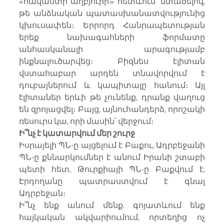
«հավաստի աղբյուրի» հետևում՝ մտածելով, 
թե անձնական պատասխանատվությունից 
կխուսափեն։ Երրորդ Հանրապետության 
երեք նախագահների ֆորմատը 
անհասկանալի արագությամբ 
ինքնալուծարվեց։ Բիզնես էլիտան 
վստահաբար արդեն տնավորվում է 
դուբայներում և կապիտալը հանում։ Այլ 
էլիտաներ երևի թե չունենք, դրանք վաղուց 
են զրոյացվել։ Բայց, այնուհանդերձ, որոշակի 
ռեսուրս կա, որի մասին՝ վերջում։
Ի՞նչ է կատարվում մեր շուրջ
Իսրայելի ՊՆ-ը այցելում է Բաքու, Ադրբեջանի 
ՊՆ-ը քննարկումներ է անում Իրանի շտաբի 
պետի հետ, Թուրքիայի ՊՆ-ը Բաքվում է, 
Էրդողանը պատրաստվում է գնալ 
Ադրբեջան։
Ի՞նչ ենք անում մենք. գոյատևում ենք 
հայկական ակվարիումում, որտեղից ոչ 