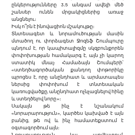
ընկերությունները 3․5 անգամ ավելի մեծ 
շանսեր ունեն մրցակիցներից առաջ 
անցնելու։
Իսկ ո՞րն է ինովացիոն մշակույթը։
Տնտեսագետ և նորամուծության մասին 
մտածող ու փորձագետ Ջոզեֆ Շումպուրը 
պնդում է, որ կապիտալիզմը սկզբունքորեն 
փոփոխության համակարգ է, այն չի կարող 
ստատիկ մնալ։ Համաձայն Շումպերի՝ 
«ստեղծագործական քանդող փոթորիկը 
պրոցես է, որը անընդհատ և արմատապես 
ներսից փոփոխում է տնտեսական 
կառուցվածքը, անընդհատ ոչնչացնելով հինը 
և ստեղծելով նորը»։
Սակայն թե ինչ է նշանակում 
«նորարարություն», կարծես կախված է այն 
բանից, թե ով և ինչ համատեքստում է 
օգտագործում այն։
Նորարարություն կա արվեստում, 