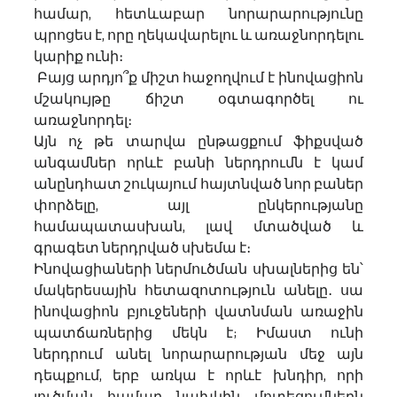
համար, հետևաբար նորարարությունը 
պրոցես է, որը ղեկավարելու և առաջնորդելու 
կարիք ունի։
 Բայց արդյո՞ք միշտ հաջողվում է ինովացիոն 
մշակույթը ճիշտ օգտագործել ու 
առաջնորդել։
Այն ոչ թե տարվա ընթացքում ֆիքսված 
անգամներ որևէ բանի ներդրումն է կամ 
անընդհատ շուկայում հայտնված նոր բաներ 
փորձելը, այլ ընկերությանը 
համապատասխան, լավ մտածված և 
գրագետ ներդրված սխեմա է։
Ինովացիաների ներմուծման սխալներից են՝ 
մակերեսային հետազոտություն անելը․ սա 
ինովացիոն բյուջեների վատնման առաջին 
պատճառներից մեկն է; Իմաստ ունի 
ներդրում անել նորարարության մեջ այն 
դեպքում, երբ առկա է որևէ խնդիր, որի 
լուծման համար նախկին մոտեցումներն 