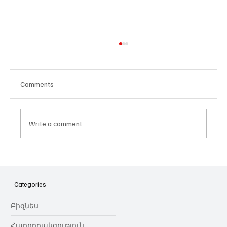
Comments
Write a comment...
Իլոն Մասկն ու X-ի ապագա
պլանները
Categories
Բիզնես
Հաղորդակցություն