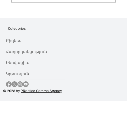
Հայաստանի գիտակրթական
ոլորտը կառավարելու ուղեցույց ենք
նվիրում որոշում
Categories
կայացնողներին․ Ատոմ Մխիթարյան
Բիզնես
Հաղորդակցություն
Ինովացիա
Կրթություն
© 2026 by
PRactice Comms Agency