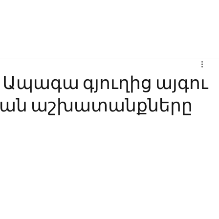
Բիզնես
Հաղորդակցություն
Ինովացիա
Կրթություն
 Ապագա գյուղից այգու
ան աշխատանքները