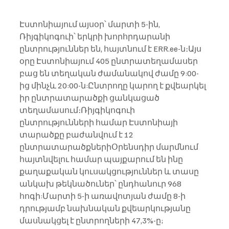
Էստոնիայում այսօր՝ մարտի 5-ին, 
Ռիյգիկոգուի՝ երկրի խորհրդարանի 
ընտրություններ են, հայտնում է ERR.ee-ն։Այս 
օրը Էստոնիայում 405 ընտրատեղամասեր 
բաց են տեղական ժամանակով ժամը 9:00-
ից մինչև 20:00-ն:Ընտրողը կարող է քվեարկել 
իր ընտրատարածքի ցանկացած 
տեղամասում։Ռիյգիկոգուի 
ընտրությունների համար Էստոնիայի 
տարածքը բաժանվում է 12 
ընտրատարածքներիՕրենսդիր մարմնում 
հայտնվելու համար պայքարում են ինը 
քաղաքական կուսակցություններ և տասը 
անկախ թեկնածուներ՝ ընդհանուր 968 
հոգի:Մարտի 5-ի առավոտյան ժամը 8-ի 
դրությամբ նախնական քվեարկությանը 
մասնակցել է ընտրողների 47,3%-ը; 