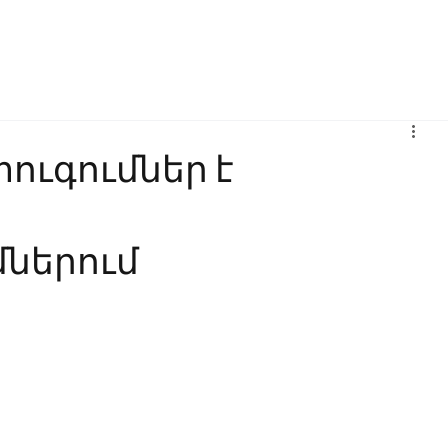
Բիզնես
Հաղորդակցություն
Ինովացիա
Կրթություն
ուգումներ է
ներում