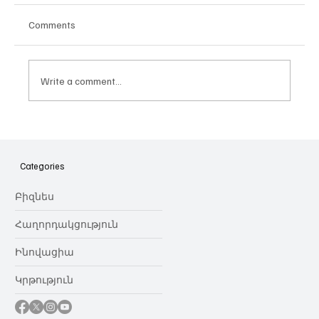
Comments
Write a comment...
Հայաստանի գիտակրթական
ոլորտը կառավարելու ուղեցույց ենք
նվիրում որոշում
Categories
կայացնողներին․ Ատոմ Մխիթարյան
Բիզնես
Հաղորդակցություն
Ինովացիա
Կրթություն