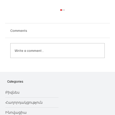
Comments
Write a comment...
Հայաստանի գիտակրթական
ոլորտը կառավարելու ուղեցույց ենք
նվիրում որոշում
Categories
կայացնողներին․ Ատոմ Մխիթարյան
Բիզնես
Հաղորդակցություն
Ինովացիա