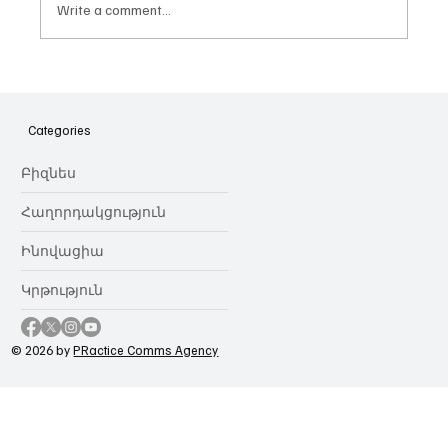
Write a comment...
Հայաստանի գիտակրթական
ոլորտը կառավարելու ուղեցույց ենք
նվիրում որոշում
Categories
կայացնողներին․ Ատոմ Մխիթարյան
Բիզնես
Հաղորդակցություն
Ինովացիա
Կրթություն
© 2026 by
PRactice Comms Agency