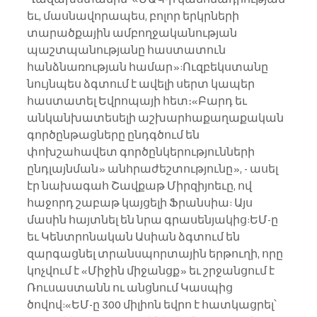
եւ, մասնավորապես, բոլոր երկրների 
տարածքային ամբողջականության 
պաշտպանությանը հաստատուն 
հանձնառության համար»:Ուզբեկստանը 
նույնպես ձգտում է ավելի սերտ կապեր 
հաստատել Եվրոպայի հետ։«Բարդ եւ 
անկանխատեսելի աշխարհաքաղաքական 
գործընթացները ընդգծում են 
փոխշահավետ գործընկերությունների 
ընդլայնման» անհրաժեշտությունը», - ասել 
էր նախագահ Շավքաթ Միրզիյոեւը, ով 
հաջորդ շաբաթ կայցելի Ֆրանսիա: Այս 
մասին հայտնել են նրա գրասենյակից:ԵՄ-ը 
եւ Կենտրոնական Ասիան ձգտում են 
զարգացնել տրանսպորտային երթուղի, որը 
կոչվում է «Միջին միջանցք» եւ շրջանցում է 
Ռուսաստանն ու անցնում Կասպից 
ծովով:«ԵՄ-ը 300 միլիոն եվրո է հատկացրել՝ 