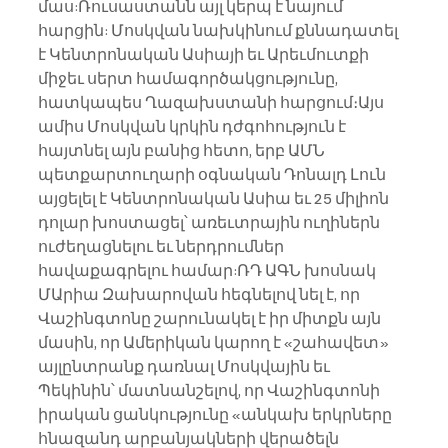
մաս:Ռուսաստանն այլ կերպ է նայում 
հարցին: Մոսկվան նախկինում քննադատել 
է Կենտրոնական Ասիայի եւ Արեւմուտքի 
միջեւ սերտ համագործակցությունը, 
հատկապես Ղազախստանի հարցում։Այս 
ամիս Մոսկվան կրկին դժգոհություն է 
հայտնել այն բանից հետո, երբ ԱՄՆ 
պետքարտուղարի օգնական Դոնալդ Լուն 
այցելել է Կենտրոնական Ասիա եւ 25 միլիոն 
դոլար խոստացել՝ առեւտրային ուղիներն 
ուժեղացնելու եւ ներդրումներ 
հավաքագրելու համար:ՌԴ ԱԳՆ խոսնակ 
ՄԱրիա Զախարովան հեգնելով նել է, որ 
Վաշինգտոնը շարունակել է իր միտքն այն 
մասին, որ Ամերիկան ​​կարող է «շահավետ» 
այլընտրանք դառնալ Մոսկվային եւ 
Պեկինին՝ մատնանշելով, որ Վաշինգտոնի 
իրական ցանկությունը «անկախ երկրները 
հնազանդ արբանյակների վերածելն 