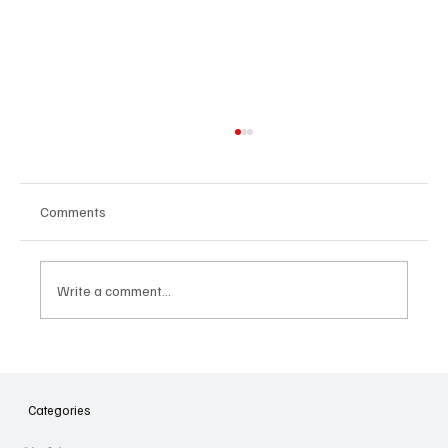
Comments
Write a comment...
Հայաստանի գիտակրթական
ոլորտը կառավարելու ուղեցույց ենք
նվիրում որոշում
Categories
կայացնողներին․ Ատոմ Մխիթարյան