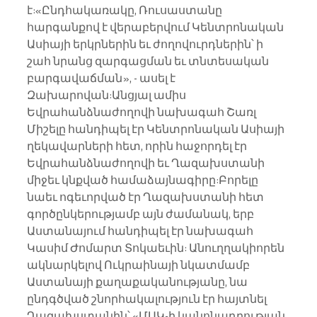
է:«Ընդհակառակը, Ռուսաստանը 
հարգանքով է վերաբերվում Կենտրոնական 
Ասիայի երկրներին եւ ժողովուրդներին՝ ի 
շահ նրանց զարգացման եւ տնտեսական 
բարգավաճման», - ասել է 
Զախարովան:Անցյալ ամիս 
Եվրահանձնաժողովի նախագահ Շառլ 
Միշելը հանդիպել էր Կենտրոնական Ասիայի 
ղեկավարների հետ, որին հաջորդել էր 
Եվրահանձնաժողովի եւ Ղազախստանի 
միջեւ կնքված համաձայնագիրը:Բորելը 
նաեւ ոգեւորված էր Ղազախստանի հետ 
գործընկերությամբ այն ժամանակ, երբ 
Աստանայում հանդիպել էր նախագահ 
Կասիմ Ժոմարտ Տոկաեւին: Անուղղակիորեն 
ակնարկելով Ուկրաինայի նկատմամբ 
Աստանայի քաղաքականությանը, նա 
ընդգծված շնորհակալություն էր հայտնել 
Ղազախստանին՝ «ՄԱԿ-ի կանոնադրության 