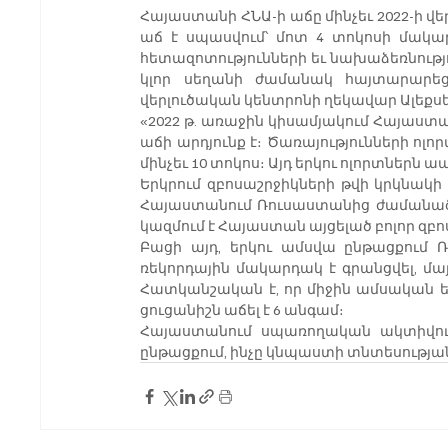
Հայաստանի ՀՆԱ-ի աճը մինչեւ 2022-ի վեր
աճ է սպասվում՝ մոտ 4 տոկոսի մակա
հետազոտությունների եւ նախաձեռնությ
կլոր սեղանի ժամանակ հայտարարեց
վերլուծական կենտրոնի ղեկավար Ալեքսե
«2022 թ. առաջին կիսամյակում Հայաստան
աճի արդյունք է։ Ծառայությունների ոլոր
մինչեւ 10 տոկոս։ Այդ երկու ոլորտներն ա
Երկրում զբոսաշրջիկների թվի կրկնակի ա
Հայաստանում Ռուսաստանից ժամանած զբ
կազմում է Հայաստան այցելած բոլոր զբո
Բացի այդ, երկու ամսվա ընթացքում
ռեկորդային մակարդակ է գրանցվել, մայիս
Հատկանշական է, որ միջին ամսական եկամ
ցուցանիշն աճել է 6 անգամ։
Հայաստանում սպառողական ակտիվությ
ընթացքում, ինչը կնպաստի տնտեսության