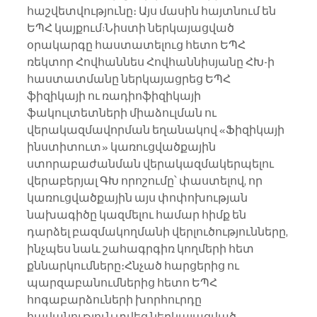
հաշվետվությունը։ Այս մասին հայտնում են 
ԵՊՀ կայքում:Նիստի ներկայացված 
օրակարգը հաստատելուց հետո ԵՊՀ 
ռեկտոր Հովհաննես Հովհաննիսյանը ՀԽ-ի 
հաստատմանը ներկայացրեց ԵՊՀ 
ֆիզիկայի ու ռադիոֆիզիկայի 
ֆակուլտետների միաձուլման ու 
վերակազմավորման եղանակով «Ֆիզիկայի 
ինստիտուտ» կառուցվածքային 
ստորաբաժանման վերակազմակերպելու 
վերաբերյալ ԳԽ որոշումը՝ փաստելով, որ 
կառուցվածքային այս փոփոխության 
նախագիծը կազմելու համար հիմք են 
դարձել բազմակողմանի վերլուծությունները, 
ինչպես նաև շահագրգիռ կողմերի հետ 
քննարկումները։Հնչած հարցերից ու 
պարզաբանումներից հետո ԵՊՀ 
հոգաբարձուների խորհուրդը 
հավանություն տվեց ներկայացված 