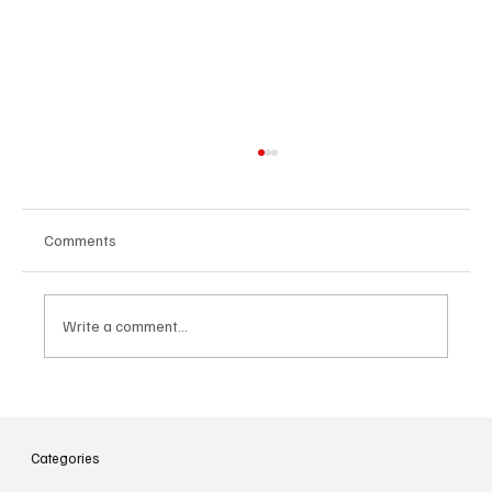
Comments
Write a comment...
Հայաստանի գիտակրթական
ոլորտը կառավարելու ուղեցույց ենք
նվիրում որոշում
Categories
կայացնողներին․ Ատոմ Մխիթարյան